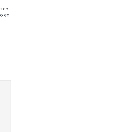
e en
io en
e