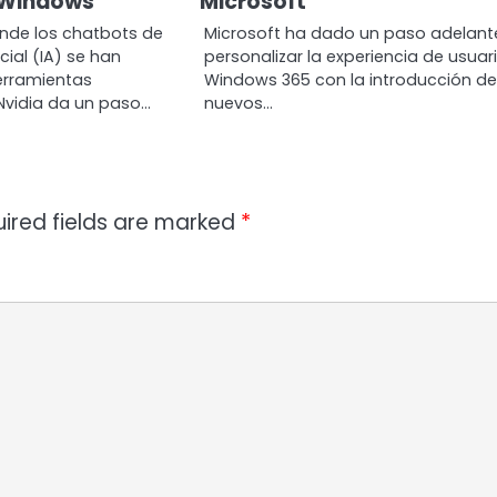
 Windows
Microsoft
nde los chatbots de
Microsoft ha dado un paso adelant
icial (IA) se han
personalizar la experiencia de usuar
erramientas
Windows 365 con la introducción d
 Nvidia da un paso…
nuevos…
ired fields are marked
*