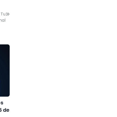
 Tu
nal
os
5 de