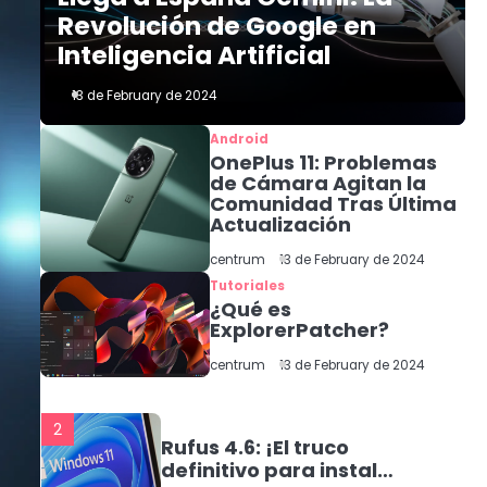
Nvidia Revoluciona el
Revolución de Google en
Chat IA con RTX: Un
Avance Local para
Inteligencia Artificial
centrum
Usuarios de Windows
13 de February de 2024
5
Android
Llega a España Gemini:
OnePlus 11: Problemas
La Revolución de
de Cámara Agitan la
Google en Inteligencia
Comunidad Tras Última
Artificial
Actualización
1
centrum
13 de February de 2024
Nuevos procesadores
Tutoriales
Intel: ¡Conoce los Core
¿Qué es
Ultra 200S con IA
centrum
ExplorerPatcher?
integrada!
centrum
13 de February de 2024
2
Rufus 4.6: ¡El truco
definitivo para instalar
Windows 11 en tu PC no
centrum
compatible!