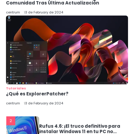
Comunidad Tras Última Actualización
RTX: Un Avance Local para
Usuarios de Windows
centrum
centrum
13 de February de 2024
5
Llega a España Gemini: La
Revolución de Google en
Inteligencia Artificial
1
Nuevos procesadores Intel:
¡Conoce los Core Ultra 200S con IA
integrada!
centrum
Tutoriales
¿Qué es ExplorerPatcher?
2
centrum
13 de February de 2024
Rufus 4.6: ¡El truco definitivo para
instalar Windows 11 en tu PC no
compatible!
centrum