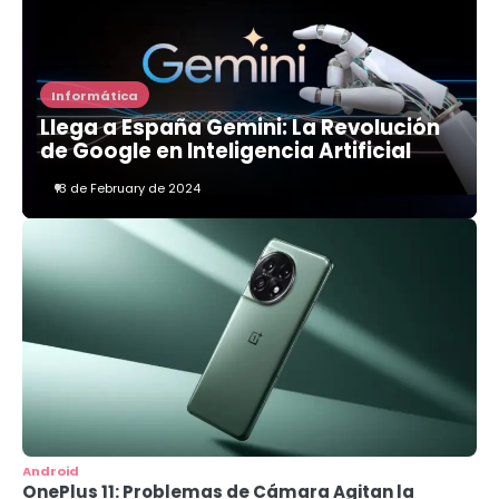
Informática
Llega a España Gemini: La Revolución
de Google en Inteligencia Artificial
13 de February de 2024
3
Alerta de Seguridad: Malware
RustDoor Apunta a Usuarios de
macOS
centrum
Android
4
OnePlus 11: Problemas de Cámara Agitan la
Nvidia Revoluciona el Chat IA con