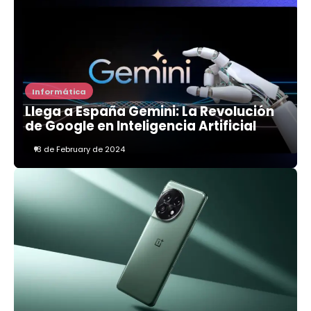
Informática
Llega a España Gemini: La Revolución
de Google en Inteligencia Artificial
13 de February de 2024
3
Alerta de Seguridad: Malware
RustDoor Apunta a Usuarios de
macOS
centrum