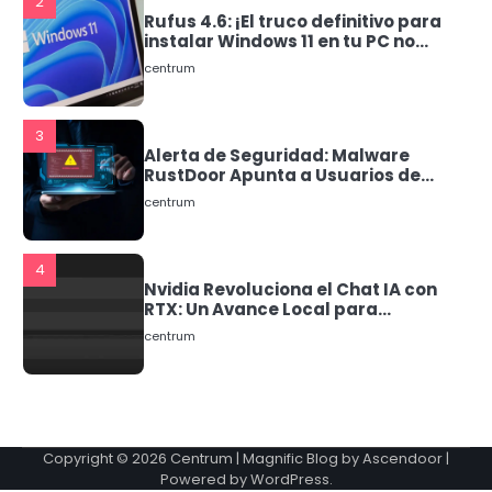
compatible!
centrum
3
Alerta de Seguridad: Malware
RustDoor Apunta a Usuarios de
macOS
centrum
4
Nvidia Revoluciona el Chat IA con
RTX: Un Avance Local para
Usuarios de Windows
centrum
5
Llega a España Gemini: La
Revolución de Google en
Inteligencia Artificial
Copyright © 2026
Centrum
| Magnific Blog by
Ascendoor
|
Powered by
WordPress
.
1