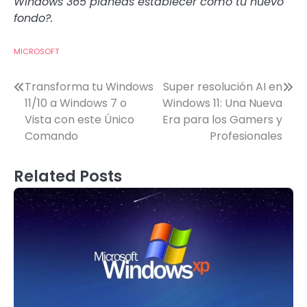
Windows 365 planeas establecer como tu nuevo
fondo?.
MICROSOFT
Post
Transforma tu Windows
Super resolución AI en
11/10 a Windows 7 o
Windows 11: Una Nueva
navigation
Vista con este Único
Era para los Gamers y
Comando
Profesionales
Related Posts