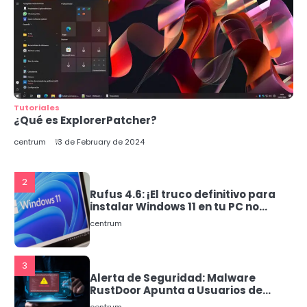
1
Nuevos procesadores Intel:
¡Conoce los Core Ultra 200S con IA
integrada!
centrum
Tutoriales
¿Qué es ExplorerPatcher?
2
Rufus 4.6: ¡El truco definitivo para
centrum
13 de February de 2024
instalar Windows 11 en tu PC no
compatible!
centrum
3
Alerta de Seguridad: Malware
RustDoor Apunta a Usuarios de
macOS
centrum
4
Nvidia Revoluciona el Chat IA con