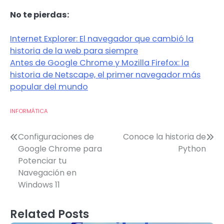
No te pierdas:
Internet Explorer: El navegador que cambió la
historia de la web para siempre
Antes de Google Chrome y Mozilla Firefox: la
historia de Netscape, el primer navegador más
popular del mundo
INFORMÁTICA
Post
Configuraciones de
Conoce la historia de
Google Chrome para
Python
navigation
Potenciar tu
Navegación en
Windows 11
Related Posts