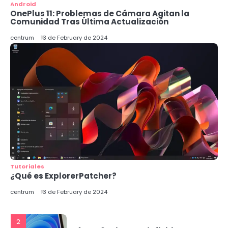
macOS
Android
centrum
OnePlus 11: Problemas de Cámara Agitan la
Comunidad Tras Última Actualización
4
centrum
13 de February de 2024
Nvidia Revoluciona el Chat IA con
RTX: Un Avance Local para
Usuarios de Windows
centrum
5
Llega a España Gemini: La
Revolución de Google en
Inteligencia Artificial
1
Tutoriales
Nuevos procesadores Intel:
¿Qué es ExplorerPatcher?
¡Conoce los Core Ultra 200S con IA
integrada!
centrum
centrum
13 de February de 2024
2