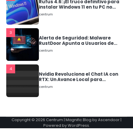
Rufus 4.6: ¡El truco definitivo para
instalar Windows 11 en tu PC no
compatible!
centrum
3
Alerta de Seguridad: Malware
RustDoor Apunta a Usuarios de
macOS
centrum
4
Nvidia Revoluciona el Chat IA con
RTX: Un Avance Local para
Usuarios de Windows
centrum
5
Llega a España Gemini: La
Revolución de Google en
Copyright © 2026
Centrum
| Magnific Blog by
Ascendoor
|
Inteligencia Artificial
Powered by
WordPress
.