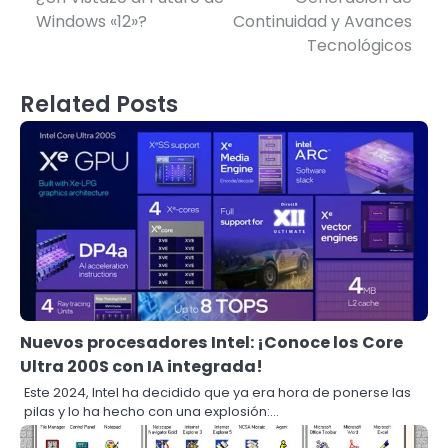
navigation
Windows «12»?
Continuidad y Avances
Tecnológicos
Related Posts
Nuevos procesadores Intel: ¡Conoce los Core
Ultra 200S con IA integrada!
Este 2024, Intel ha decidido que ya era hora de ponerse las
pilas y lo ha hecho con una explosión:…