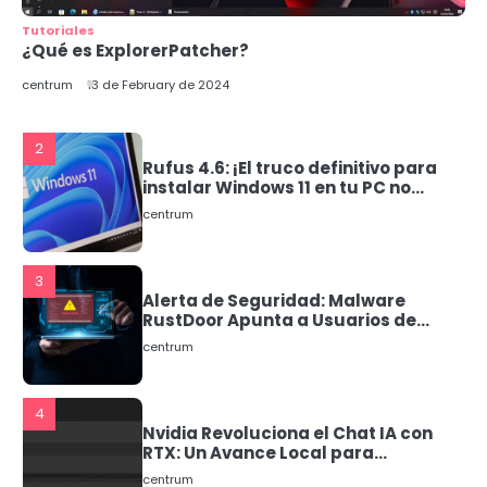
Tutoriales
¿Qué es ExplorerPatcher?
2
Rufus 4.6: ¡El truco definitivo para
centrum
13 de February de 2024
instalar Windows 11 en tu PC no
compatible!
centrum
3
Alerta de Seguridad: Malware
RustDoor Apunta a Usuarios de
macOS
centrum
4
Nvidia Revoluciona el Chat IA con
RTX: Un Avance Local para
Usuarios de Windows
centrum
5